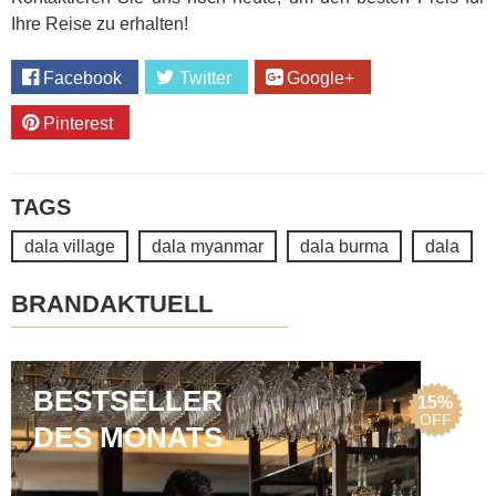
Ihre Reise zu erhalten!
Facebook
Twitter
Google+
Pinterest
TAGS
dala village
dala myanmar
dala burma
dala
BRANDAKTUELL
BESTSELLER
15%
OFF
DES MONATS