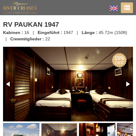
RV PAUKAN 1947
Kabinen :
16 |
Eingeführt :
1947 |
Länge :
45.72m (150ft)
|
Crewmitglieder :
22
15%
OFF